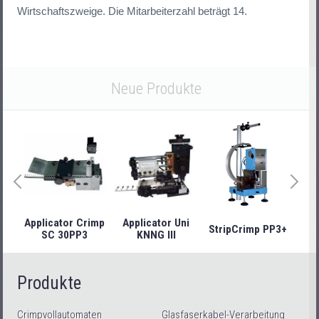
Wirtschaftszweige.
Die Mitarbeiterzahl beträgt 14.
Neue Produkte
Applicator Crimp
Applicator Uni
StripCrimp PP3+
Stri
SC 30PP3
KNNG III
Produkte
Crimpvollautomaten
Glasfaserkabel-Verarbeitung