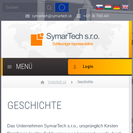
symartech@symartech.sk
+421 36 7565 441
MENÜ
Login
Symartech.sk
Geschichte
GESCHICHTE
Das Unternehmen SymarTech s.r.o., ursprünglich Kirsten