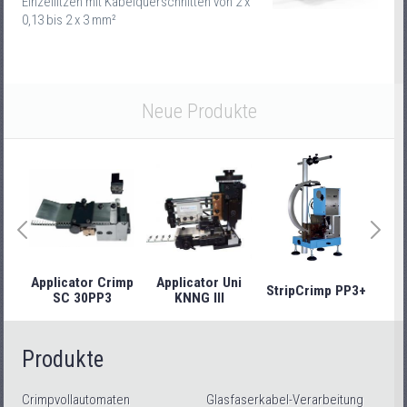
Einzellitzen mit Kabelquerschnitten von 2 x
0,13 bis 2 x 3 mm²
Neue Produkte
Applicator Crimp
Applicator Uni
StripCrimp PP3+
Stri
SC 30PP3
KNNG III
Produkte
Crimpvollautomaten
Glasfaserkabel-Verarbeitung