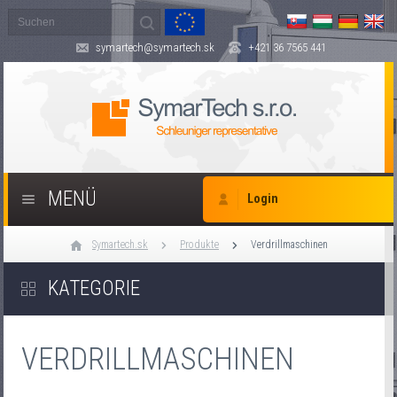
symartech@symartech.sk
+421 36 7565 441
MENÜ
Login
Symartech.sk
Produkte
Verdrillmaschinen
KATEGORIE
VERDRILLMASCHINEN