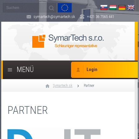
symartech@symartech.sk
+421 36 7565 441
MENÜ
Login
Symartech.sk
Partner
PARTNER