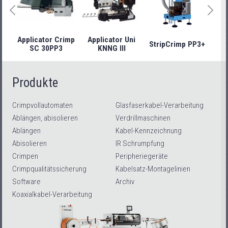
Applicator Crimp
Applicator Uni
StripCrimp PP3+
Stri
SC 30PP3
KNNG III
Produkte
Crimpvollautomaten
Glasfaserkabel-Verarbeitung
Ablängen, abisolieren
Verdrillmaschinen
Ablängen
Kabel-Kennzeichnung
Abisolieren
IR Schrumpfung
Crimpen
Peripheriegeräte
Crimpqualitätssicherung
Kabelsatz-Montagelinien
Software
Archiv
Koaxialkabel-Verarbeitung