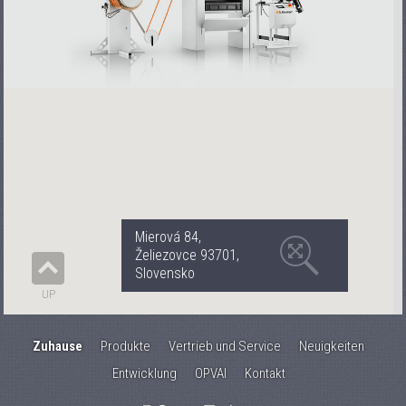
Mierová 84,
Želiezovce 93701,
Slovensko
UP
Zuhause
Produkte
Vertrieb und Service
Neuigkeiten
Entwicklung
OPVAI
Kontakt