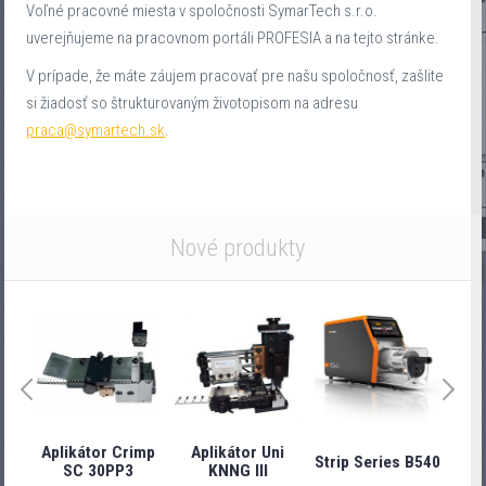
Voľné pracovné miesta v spoločnosti SymarTech s.r.o.
uverejňujeme na pracovnom portáli PROFESIA a na tejto stránke.
V prípade, že máte záujem pracovať pre našu spoločnosť, zašlite
si žiadosť so štrukturovaným životopisom na adresu
praca@symartech.sk
.
Nové produkty
Aplikátor Crimp
Aplikátor Uni
Strip Series B540
Stri
SC 30PP3
KNNG III