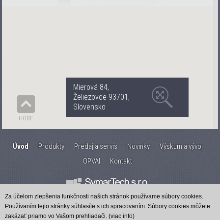
Mierová 84,
Želiezovce 93701,
Slovensko
HORE
Úvod
Produkty
Predaj a servis
Novinky
Výskum a vývoj
OPVAI
Kontakt
Za účelom zlepšenia funkčnosti našich stránok používame súbory cookies.
Používaním tejto stránky súhlasíte s ich spracovaním. Súbory cookies môžete
Created by
IT PROFI Servis s.r.o.
Copyright © 2017
www.symartech.sk
zakázať priamo vo Vašom prehliadači.
(viac info)