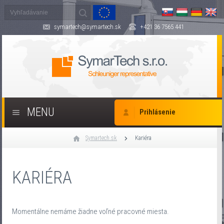
symartech@symartech.sk
+421 36 7565 441
MENU
Prihlásenie
Symartech.sk
Kariéra
KARIÉRA
Momentálne nemáme žiadne voľné pracovné miesta.