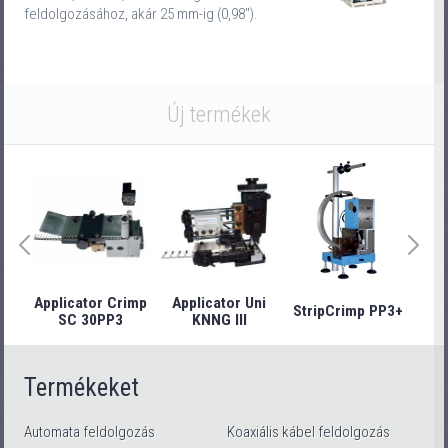
feldolgozásához, akár 25 mm-ig (0,98").
Új termékek
Applicator Crimp
Applicator Uni
StripCrimp PP3+
Stri
SC 30PP3
KNNG III
Termékeket
Automata feldolgozás
Koaxiális kábel feldolgozás