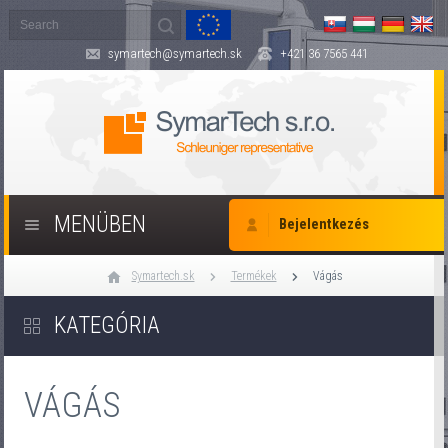
symartech@symartech.sk
+421 36 7565 441
MENÜBEN
Bejelentkezés
Symartech.sk
Termékek
Vágás
KATEGÓRIA
VÁGÁS