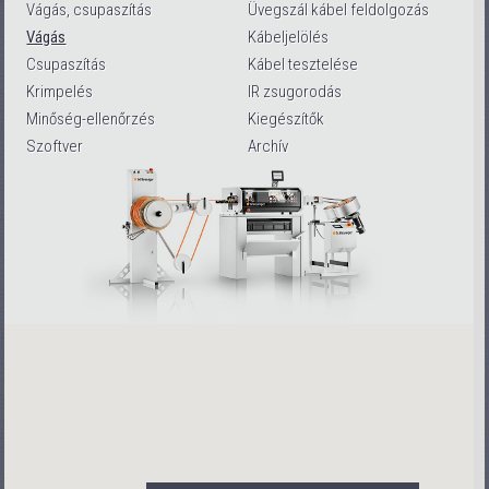
Vágás, csupaszítás
Üvegszál kábel feldolgozás
Vágás
Kábeljelölés
Csupaszítás
Kábel tesztelése
Krimpelés
IR zsugorodás
Minőség-ellenőrzés
Kiegészítők
Szoftver
Archív