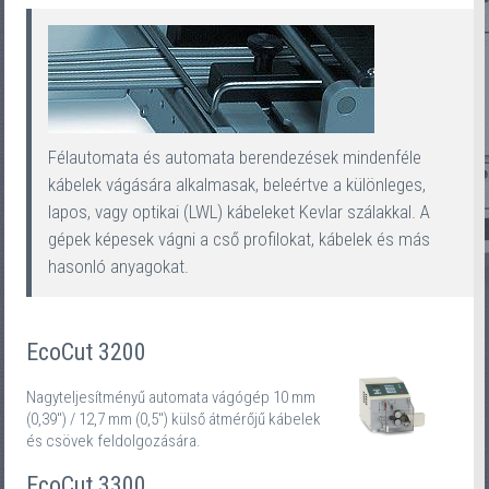
Félautomata és automata berendezések mindenféle
kábelek vágására alkalmasak, beleértve a különleges,
lapos, vagy optikai (LWL) kábeleket Kevlar szálakkal. A
gépek képesek vágni a cső profilokat, kábelek és más
hasonló anyagokat.
EcoCut 3200
Nagyteljesítményű automata vágógép 10 mm
(0,39") / 12,7 mm (0,5") külső átmérőjű kábelek
és csövek feldolgozására.
EcoCut 3300