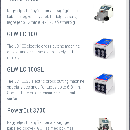
Nagyteljesítményű automata vágógép huzal,
kábel és egyéb anyagok feldolgozására,
legfeljebb 12 mm (0,47'') külső átmérőig.
GLW LC 100
The LC 100 electric cross cutting machine
cuts strands and cables precisely and
quickly.
GLW LC 100SL
The LC 100SL electric cross cutting machine
specially designed for tubes up to Ø 8 mm.
Special tube guides ensure straight cut
surfaces.
PowerCut 3700
Nagyteljesítményű automata vágógép
kábelek, csövek, GOF és még sok más