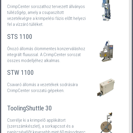
CrimpCenter sorozathoz tervezett állványos
tüllézőgép, amely a csupaszított
vezetékvégre a krimpelési fázis előtt helyezi
fel a vízzáró tülléket.
STS 1100
Ónozó állomás ólommentes konzerváláshoz
integrált fluxussal. A CrimpCenter sorozat
összes modelljéhez alkalmas.
STW 1100
Csavaró állomás a vezetékek sodrására
CrimpCenter sorozatú gépeken.
ToolingShuttle 30
Cserélje ki a krimpelõ applikátort
(szerszámkészlet), a sorkapcsot és a
papírcsévélõt kevesebb mint 60 másodperc