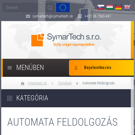
symartech@symartech.sk
+421 36 7565 441
MENÜBEN
Bejelentkezés
Symartech.sk
Termékek
Automata feldolgozás
KATEGÓRIA
AUTOMATA FELDOLGOZÁS