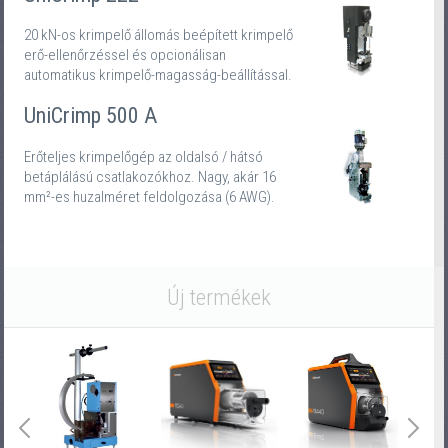
20 kN-os krimpelő állomás beépített krimpelő
erő-ellenőrzéssel és opcionálisan
automatikus krimpelő-magasság-beállítással.
UniCrimp 500 A
Erőteljes krimpelőgép az oldalsó / hátsó
betáplálású csatlakozókhoz. Nagy, akár 16
mm²-es huzalméret feldolgozása (6 AWG).
Új termékek