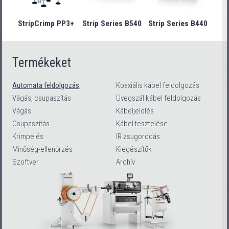
StripCrimp PP3+
Strip Series B540
Strip Series B440
Stri
Termékeket
Automata feldolgozás
Koaxiális kábel feldolgozás
Vágás, csupaszítás
Üvegszál kábel feldolgozás
Vágás
Kábeljelölés
Csupaszítás
Kábel tesztelése
Krimpelés
IR zsugorodás
Minőség-ellenőrzés
Kiegészítők
Szoftver
Archív