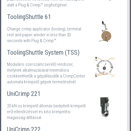
alatt a Plug & Crimp™ segítségével.
ToolingShuttle 61
Change crimp applicator (tooling), terminal
reel and paper winder in less than 30
seconds with Plug & Crimp™.
ToolingShuttle System (TSS)
Moduláris szerszámcserélő rendszer,
melynek alkalmazásával minimálisra
csökkenthetők a gépállásidők a CrimpCenter
automata krimpelő gépek termelésénél.
UniCrimp 221
20 kN-os krimpelő állomás beépített krimpelő
erő-ellenőrzéssel és kézi krimpelési
magasság-állítással.
UniCrimp 222