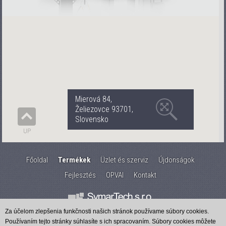
Mierová 84,
Želiezovce 93701,
Slovensko
UP
Főoldal
Termékek
Üzlet és szerviz
Újdonságok
Fejlesztés
OPVAI
Kontakt
Za účelom zlepšenia funkčnosti našich stránok používame súbory cookies.
Používaním tejto stránky súhlasíte s ich spracovaním. Súbory cookies môžete
Created by
IT PROFI Servis s.r.o.