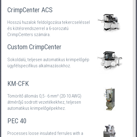
CrimpCenter ACS
Hosszú huzalok feldolgozása tekercseléssel
és kötésrendszerrel a 6-sorozatú
CrimpCenters számára.
Custom CrimpCenter
Sokoldalú, teljesen automatikus krimpelőgép
ügyfélspecifikus alkalmazásokhoz.
KM-CFK
Tömörítő állomás 0,5 - 6 mm² (20-10 AWG)
átmérőjű sodrott vezetékekhez, teljesen
automatikus krimpelőgépekhez.
PEC 40
Processes loose insulated ferrules with a