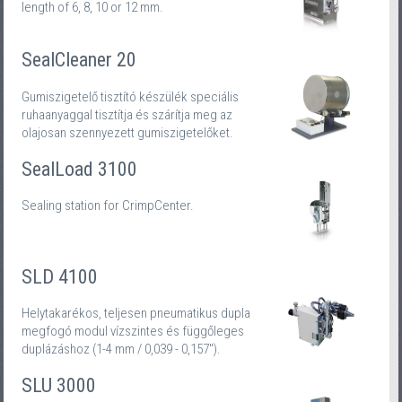
length of 6, 8, 10 or 12 mm.
SealCleaner 20
Gumiszigetelő tisztító készülék speciális
ruhaanyaggal tisztítja és szárítja meg az
olajosan szennyezett gumiszigetelőket.
SealLoad 3100
Sealing station for CrimpCenter.
SLD 4100
Helytakarékos, teljesen pneumatikus dupla
megfogó modul vízszintes és függőleges
duplázáshoz (1-4 mm / 0,039 - 0,157").
SLU 3000