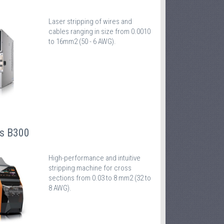
Laser stripping of wires and
cables ranging in size from 0.0010
to 16mm2 (50 - 6 AWG).
es B300
High-performance and intuitive
stripping machine for cross
sections from 0.03 to 8 mm2 (32 to
8 AWG).