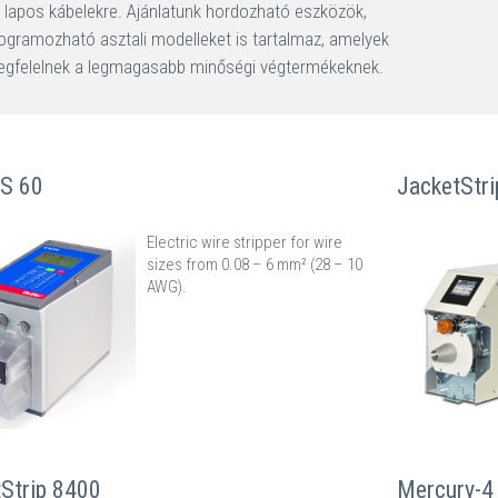
 lapos kábelekre. Ajánlatunk hordozható eszközök,
ogramozható asztali modelleket is tartalmaz, amelyek
gfelelnek a legmagasabb minőségi végtermékeknek.
S 60
JacketStr
Electric wire stripper for wire
sizes from 0.08 – 6 mm² (28 – 10
AWG).
Strip 8400
Mercury-4