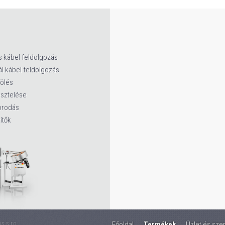
s kábel feldolgozás
l kábel feldolgozás
lölés
esztelése
orodás
ítők
s s.r.o.
Főoldal
Termékek
Üzlet és szer