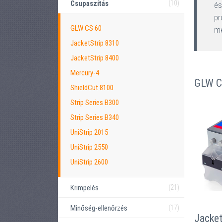
Csupaszítás
(10)
és
pr
GLW CS 60
me
JacketStrip 8310
JacketStrip 8400
Mercury-4
GLW C
ShieldCut 8100
Strip Series B300
Strip Series B340
UniStrip 2015
UniStrip 2550
UniStrip 2600
Krimpelés
(21)
Minőség-ellenőrzés
(17)
Jacket