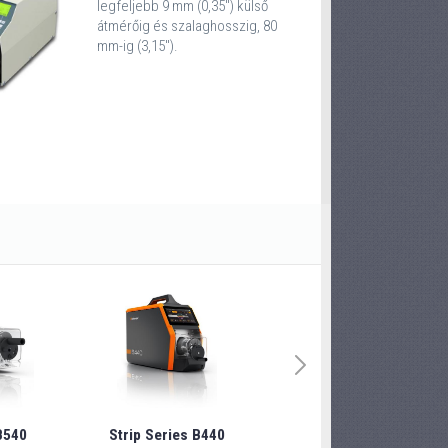
legfeljebb 9 mm (0,35'') külső
átmérőig és szalaghosszig, 80
mm-ig (3,15'').
B540
Strip Series B440
Strip Series B240