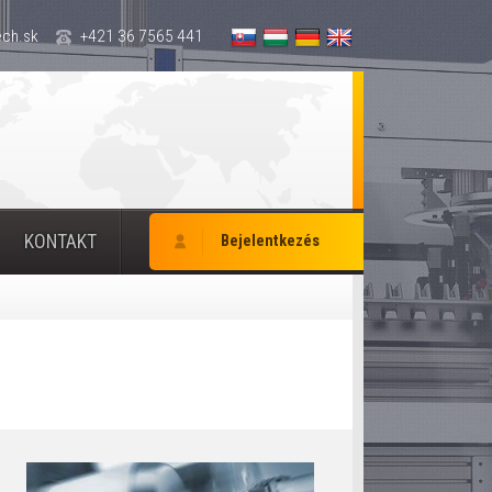
ch.sk
+421 36 7565 441
KONTAKT
Bejelentkezés