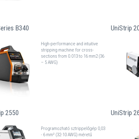
Series B340
UniStrip 2
High-performance and intuitive
stripping machine for cross-
sections from 0.013 to 16 mm2 (36
– 5 AWG)
ip 2550
UniStrip 2
Programozható sztrippelőgép 0,03
- 6 mm² (32-10 AWG) méretű