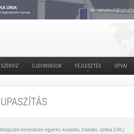
symartech@symarte
 SZERVIZ
ÚJDONSÁGOK
FEJLESZTÉS
OPVAI
UPASZÍTÁS
ldolgozási berendezés egyeres, koaxiális, triaxiális, optikai (LWL)