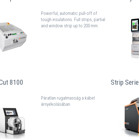
Powerful, automatic pull-off of
tough insulations. Full strips, partial
and window strip up to 200 mm.
dCut 8100
Strip Seri
Páratlan rugalmasság a kábel
árnyékolásában.