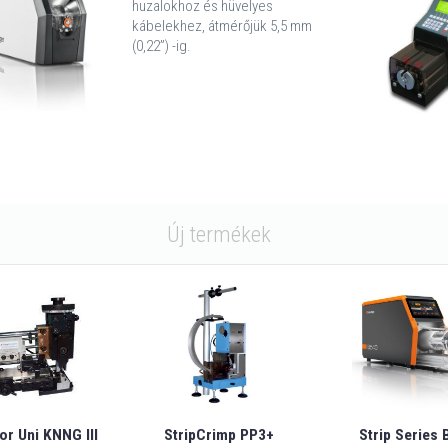
huzalokhoz és hüvelyes
kábelekhez, átmérőjük 5,5 mm
(0,22”) -ig.
Új termékek
or Uni KNNG III
StripCrimp PP3+
Strip Series 