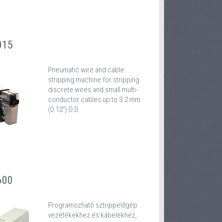
015
Pneumatic wire and cable
stripping machine for stripping
discrete wires and small multi-
conductor cables up to 3.2 mm
(0.12") O.D.
600
Programozható sztrippelőgép
vezetékekhez és kábelekhez,