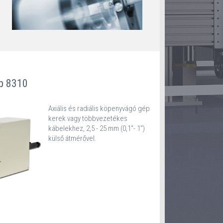
ip 8310
Axiális és radiális köpenyvágó gép
kerek vagy többvezetékes
kábelekhez, 2,5 - 25 mm (0,1"- 1'')
külső átmérővel.