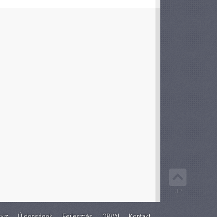
UP
viz
Újdonságok
Fejlesztés
OPVAI
Kontakt