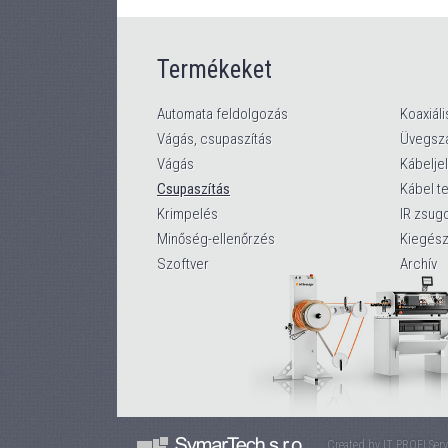
Termékeket
Automata feldolgozás
Koaxiáli
Vágás, csupaszítás
Üvegszá
Vágás
Kábelje
Csupaszítás
Kábel t
Krimpelés
IR zsug
Minőség-ellenőrzés
Kiegész
Szoftver
Archív
Created by
IT PROFI Servi