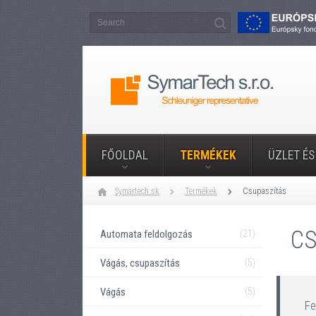
FŐOLDAL
TERMÉKEK
ÜZLET ÉS
Symartech.sk
Termékek
Csupaszítás
CS
Automata feldolgozás
(21)
Vágás, csupaszítás
(5)
Vágás
(5)
Fe