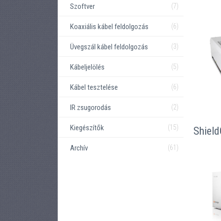
Szoftver
(7)
Koaxiális kábel feldolgozás
(6)
Üvegszál kábel feldolgozás
(3)
Kábeljelölés
(5)
Kábel tesztelése
(6)
IR zsugorodás
(2)
Kiegészítők
(15)
Shiel
Archív
(61)