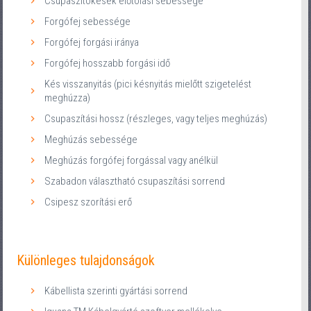
Csupaszítókések előtolási sebessége
Forgófej sebessége
Forgófej forgási iránya
Forgófej hosszabb forgási idő
Kés visszanyitás (pici késnyitás mielőtt szigetelést
meghúzza)
Csupaszítási hossz (részleges, vagy teljes meghúzás)
Meghúzás sebessége
Meghúzás forgófej forgással vagy anélkül
Szabadon választható csupaszítási sorrend
Csipesz szorítási erő
Különleges tulajdonságok
Kábellista szerinti gyártási sorrend