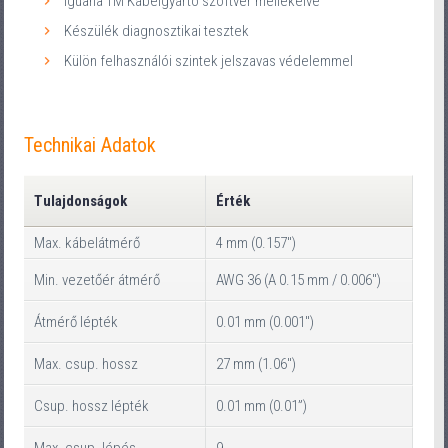
Iguana TM Kábelgyártó szoftver mellékelve
Készülék diagnosztikai tesztek
Külön felhasználói szintek jelszavas védelemmel
Technikai Adatok
Tulajdonságok
Érték
Max. kábelátmérő
4 mm (0.157")
Min. vezetőér átmérő
AWG 36 (A 0.15 mm / 0.006")
Átmérő lépték
0.01 mm (0.001")
Max. csup. hossz
27 mm (1.06")
Csup. hossz lépték
0.01 mm (0.01”)
Max. csup. lépés
9