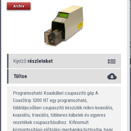
Archív
Kijelző
részleteket
Töltse
CoaxStrip 5300 NT
Programozható Koaxkábel csupaszító gép A
CoaxStrip 5300 NT egy programozható,
többlépcsőben csupaszító készülék mikro-koaxiális,
koaxiális, triaxiális, többeres kábelek és egyeres
vezetékek csupaszításához. Kifinomult
központosítású előtolási mechanika biztosítja, hogy