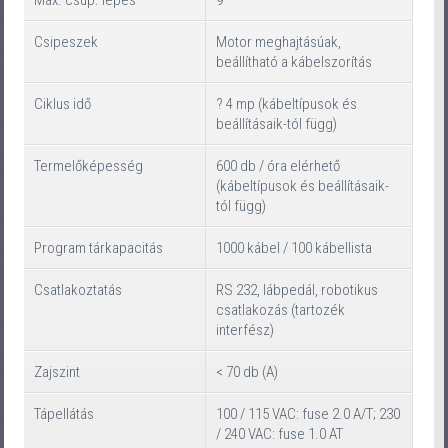
Csipeszek
Motor meghajtásúak,
beállítható a kábelszorítás
Ciklus idő
? 4 mp (kábeltípusok és
beállításaik-tól függ)
Termelőképesség
600 db / óra elérhető
(kábeltípusok és beállításaik-
tól függ)
Program tárkapacitás
1000 kábel / 100 kábellista
Csatlakoztatás
RS 232, lábpedál, robotikus
csatlakozás (tartozék
interfész)
Zajszint
< 70 db (A)
Tápellátás
100 / 115 VAC: fuse 2.0 A/T; 230
/ 240 VAC: fuse 1.0 AT