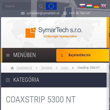
symartech@symartech.sk
+421 36 7565 441
MENÜBEN
Bejelentkezés
Symartech.sk
Termékek
Archív
CoaxStrip 5300 NT
KATEGÓRIA
COAXSTRIP 5300 NT