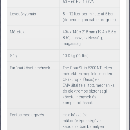
50 – 60 Hz, 100 VA
Levegőnyomás
5 – 12 liter per minute at 5 bar
(depending on cable program)
Méretek
494 x 140 x 218 mm (19.4 x 5.5 x
8.6”) hossz, szélesség,
magasság
Súly
10.0 kg (22 lbs)
Európai követelmények
The CoaxStrip 5300 NT teljes
mértékben megfelel minden
CE (Európai Úniós) és
EMV által felállított, mechanikai
és elektromos biztonsági
követelménynek és
kompatibilitásnak .
Fontos megjegyzés
Ha a készülék
működőképességével
kapcsolatban bármilyen