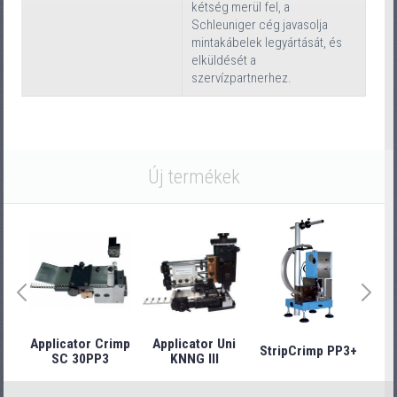
kétség merül fel, a
Schleuniger cég javasolja
mintakábelek legyártását, és
elküldését a
szervízpartnerhez.
Új termékek
Applicator Crimp
Applicator Uni
StripCrimp PP3+
Stri
SC 30PP3
KNNG III