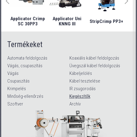
Applicator Crimp
Applicator Uni
StripCrimp PP3+
Stri
SC 30PP3
KNNG III
Termékeket
Automata feldolgozás
Koaxiális kábel feldolgozás
Vágás, csupaszítás
Üvegszál kábel feldolgozás
Vágás
Kábeljelölés
Csupaszítás
Kábel tesztelése
Krimpelés
IR zsugorodás
Minőség-ellenőrzés
Kiegészítők
Szoftver
Archív