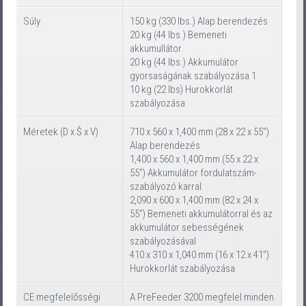
Súly
150 kg (330 lbs.) Alap berendezés
20 kg (44 lbs.) Bemeneti
akkumullátor
20 kg (44 Ibs.) Akkumulátor
gyorsaságának szabályozása 1
10 kg (22 lbs) Hurokkorlát
szabályozása
Méretek (D x Š x V)
710 x 560 x 1,400 mm (28 x 22 x 55”)
Alap berendezés
1,400 x 560 x 1,400 mm (55 x 22 x
55”) Akkumulátor fordulatszám-
szabályozó karral
2,090 x 600 x 1,400 mm (82 x 24 x
55”) Bemeneti akkumulátorral és az
akkumulátor sebességének
szabályozásával
410 x 310 x 1,040 mm (16 x 12 x 41”)
Hurokkorlát szabályozása
CE megfelelősségi
A PreFeeder 3200 megfelel minden