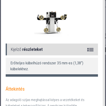
Kijelző
részleteket
Erőteljes kábelhúzó rendszer 35 mm-es (1,38“)
kábelekhez.
Áttekintés
Az adagoló szíjas meghajtással képes a vezetékeket és
kábeleket a tekercsről húzni. A rendszer különféle