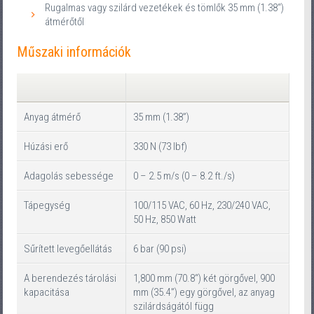
Rugalmas vagy szilárd vezetékek és tömlők 35 mm (1.38“)
átmérőtől
Műszaki információk
Anyag átmérő
35 mm (1.38”)
Húzási erő
330 N (73 lbf)
Adagolás sebessége
0 – 2.5 m/s (0 – 8.2 ft./s)
Tápegység
100/115 VAC, 60 Hz, 230/240 VAC,
50 Hz, 850 Watt
Sűrített levegőellátás
6 bar (90 psi)
A berendezés tárolási
1,800 mm (70.8“) két görgővel, 900
kapacitása
mm (35.4”) egy görgővel, az anyag
szilárdságától függ