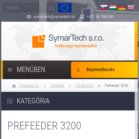
symartech@symartech.sk
+421 36 7565 441
MENÜBEN
Bejelentkezés
Symartech.sk
Termékek
Kiegészítők
PreFeeder 3200
KATEGÓRIA
PREFEEDER 3200