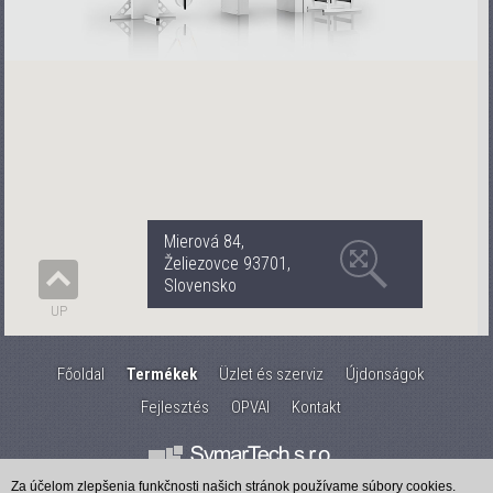
Mierová 84,
Želiezovce 93701,
Slovensko
UP
Főoldal
Termékek
Üzlet és szerviz
Újdonságok
Fejlesztés
OPVAI
Kontakt
Za účelom zlepšenia funkčnosti našich stránok používame súbory cookies.