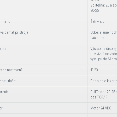
Voliteľná: 25 ale
20-25
m ťahu
Ťah + Zlom
vá pamäť prístroja
Odosielanie hodn
tlačiarne
rola
Výstup na displeji
pre vizuálne zob
výstupu do Micro
ana nastavení
IP 20
osti tlače
Pripojenie k zar
hrania
PullTester 20-25 
cez TCP/IP
or
Motor 24 VDC