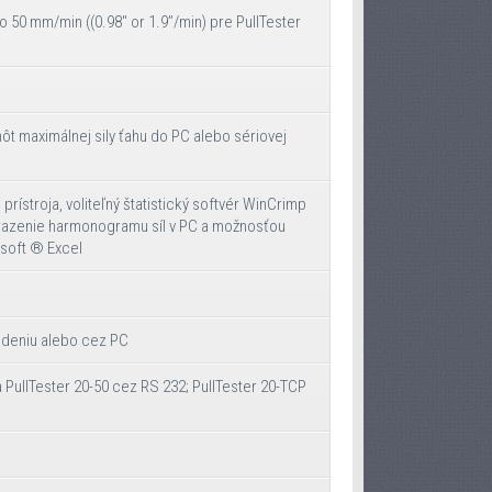
bo 50 mm/min ((0.98" or 1.9’’/min) pre PullTester
ôt maximálnej sily ťahu do PC alebo sériovej
 prístroja, voliteľný štatistický softvér WinCrimp
razenie harmonogramu síl v PC a možnosťou
soft ® Excel
iadeniu alebo cez PC
a PullTester 20-50 cez RS 232; PullTester 20-TCP