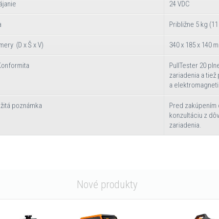
ájanie
24 VDC
a
Približne 5 kg (11 
ery (D x Š x V)
340 x 185 x 140 mm
Konformita
PullTester 20 pl
zariadenia a tie
a elektromagnet
ežitá poznámka
Pred zakúpením 
konzultáciu z dô
zariadenia.
Nové produkty