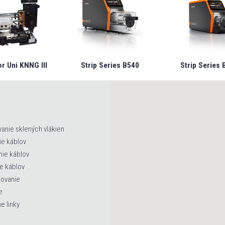
or Uni KNNG III
Strip Series B540
Strip Series 
anie sklených vlákien
ie káblov
nie káblov
e káblov
ťovanie
e
e linky