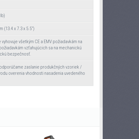
lb)
 (13.4 x 7.3 x 5.5“)
ne vyhovuje všetkým CE a EMV požiadavkám na
ž požiadavkám vzťahujúcich sa na mechanickú
ickú bezpečnosť.
odporúčame zaslanie produkčných vzoriek /
vodu overenia vhodnosti nasadenia uvedeného