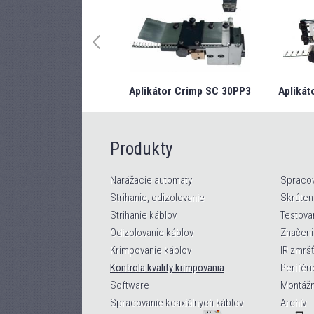
Aplikátor Crimp SC 30PP3
Aplikát
Produkty
Narážacie automaty
Spracov
Strihanie, odizolovanie
Skrúten
Strihanie káblov
Testova
Odizolovanie káblov
Značeni
Krimpovanie káblov
IR zmrš
Kontrola kvality krimpovania
Periféri
Software
Montážn
Spracovanie koaxiálnych káblov
Archív