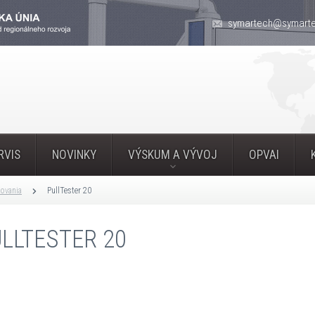
symartech@symarte
RVIS
NOVINKY
VÝSKUM A VÝVOJ
OPVAI
povania
PullTester 20
LLTESTER 20