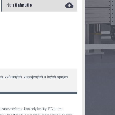
Na
stiahnutie
PullTester 20
ch, zváraných, zapojených a iných spojov
zabezpečenie kontroly kvality. IEC norma