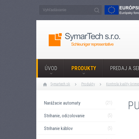
ÚVOD
PRODUKTY
PREDAJ A SE
Symartech.sk
Produkty
Kontrola kvality krim
PU
Narážacie automaty
(21)
Strihanie, odizolovanie
(5)
Strihanie káblov
(5)