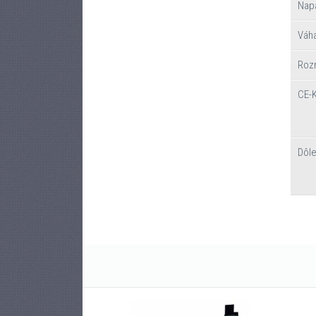
Nap
Váh
Rozm
CE-
Dôl