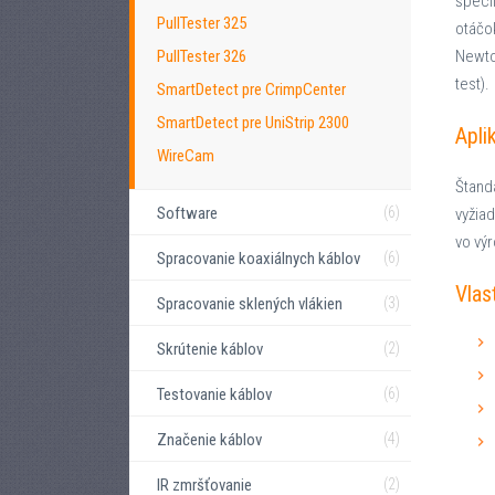
špeci
PullTester 325
otáčo
PullTester 326
Newto
test).
SmartDetect pre CrimpCenter
SmartDetect pre UniStrip 2300
Apli
WireCam
Štanda
Software
(6)
vyžiad
vo vý
Spracovanie koaxiálnych káblov
(6)
Vlas
Spracovanie sklených vlákien
(3)
Skrútenie káblov
(2)
Testovanie káblov
(6)
Značenie káblov
(4)
IR zmršťovanie
(2)