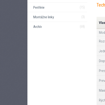
Tech
Periférie
(15)
Montážne linky
(3)
Vla
Archív
(68)
Mod
Roz
Jed
Disp
Pres
Prev
Maxi
Rých