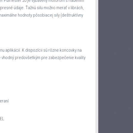
er PullTester 20 je vybavený motorom s riadením
presné údaje. Ťažnú silu možno merať v librách,
aximálne hodnoty pôsobiacej sily (deštruktívny
nu aplikácií. K dispozícii sú rôzne koncovky na
a je vhodný predovšetkým pre zabezpečenie kvality
eraní
CEL