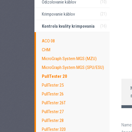
Odizolovanie káblov
(10)
Krimpovanie káblov
(21)
Kontrola kvality krimpovania
(16)
ACO 08
CHM
MicroGraph System MGS (MZU)
MicroGraph System MGS (SPU/ESU)
PullTester 20
PullTester 25
PullTester 26
PullTester 26T
PullTester 27
PullTester 28
Namer
PullTester 320