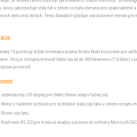
fikuje, že skúška ťahom musí byť vykonávaná so stálou intenzitou. Schleunig
k, ktorý zabezpečuje stály ťah v celom rozsahu merania pre opakovateľné a 
noch alebo kilo librách. Tento štandárd vyžaduje uskutočnenie meraní pre m
kácie
rdný 12-polohový držiak terminálov pojíma širokú škálu koncoviek pre väčši
anie. Stroj je schopný testovať ťažnú silu až do 500 Newtonov (110 libier) 
robnom prostredí.
tnosti
Jednoduchý LCD displej pre ľahké čítanie údajov ťažnej sily
Motor s riadením rýchlosti pre dodržanie stálej sily ťahu v celom rozsahu m
Rôzne sily ťahu
Rozhranie RS 232 pre krivkovú analýzu a prenos do softvéru Microsoft EX