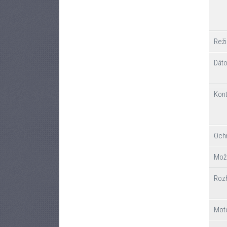
Reži
Dáto
Kont
Ochr
Možn
Roz
Mot