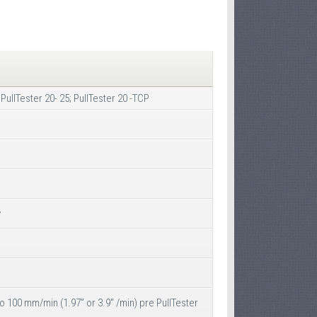
 PullTester 20- 25; PullTester 20 -TCP
y
bo 100 mm/min (1.97” or 3.9“ /min) pre PullTester