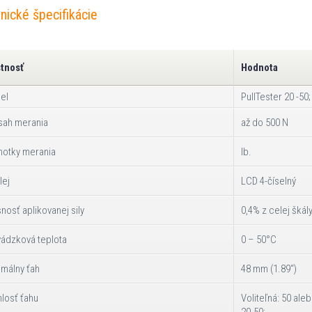
nické špecifikácie
stnosť
Hodnota
el
PullTester 20 -50;
sah merania
až do 500 N
notky merania
lb.
lej
LCD 4-číselný
nosť aplikovanej sily
0,4% z celej škál
ádzková teplota
0 – 50°C
málny ťah
48 mm (1.89“)
losť ťahu
Voliteľná: 50 ale
20-50;