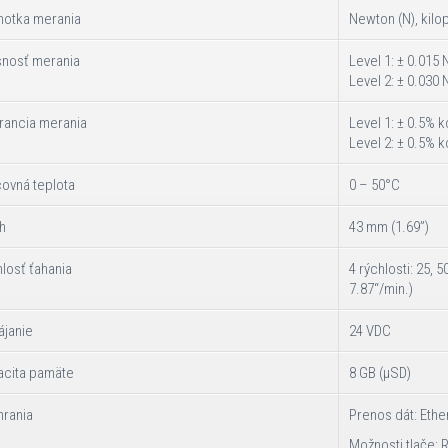
notka merania
Newton (N), kilo
snosť merania
Level 1: ± 0.015 
Level 2: ± 0.030 
rancia merania
Level 1: ± 0.5%
Level 2: ± 0.5%
ovná teplota
0 – 50°C
h
43 mm (1.69”)
losť ťahania
4 rýchlosti: 25, 
7.87“/min.)
ájanie
24 VDC
acita pamäte
8 GB (µSD)
hrania
Prenos dát: Ethe
Možnosti tlače: 