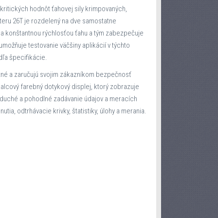
ritických hodnôt ťahovej sily krimpovaných,
steru 26T je rozdelený na dve samostatne
u a konštantnou rýchlosťou ťahu a tým zabezpečuje
možňuje testovanie väčšiny aplikácií v týchto
dľa špecifikácie.
antné a zaručujú svojim zákazníkom bezpečnosť
alcový farebný dotykový displej, ktorý zobrazuje
duché a pohodlné zadávanie údajov a meracích
tia, odtrhávacie krivky, štatistiky, úlohy a merania.