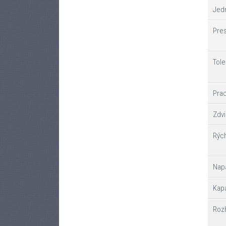
Jed
Pre
Tole
Prac
Zdvi
Rých
Nap
Kap
Roz