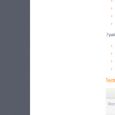
7-pal
Tech
Roz