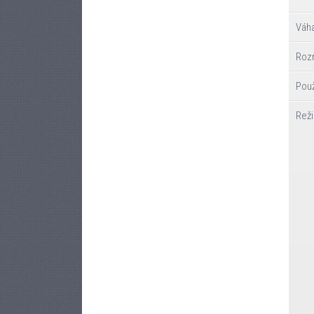
Váh
Rozm
Použ
Reži