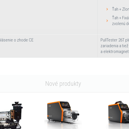
Ťah + Zlo
Ťah + Fixá
zvolenú d
lásenie o zhode CE
PullTester 26T 
zariadenia a tie
a elektromagnet
Nové produkty