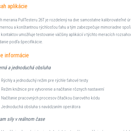
ah aplikácie
h merania PullTesteru 26T je rozdelený na dve samostatne kalibrovateľné úr
mernou a konštantnou rýchlosťou ťahu a tým zabezpečuje mimoriadne spoľa
 kontaktov umožňuje testovanie väčšiny aplikácií v týchto meracích rozsahoc
danie podľa špecifikácie.
ie informácie
rná a jednoduchá obsluha
Rýchly a jednoduchý režim pre rýchle ťahové testy
Režim knižnice pre vytvorenie a načítanie rôznych nastavení
Načítanie pracovných procesov čítačkou čiarového kódu
Jednoduchá obsluha s navádzaním operátora
am sily v reálnom čase