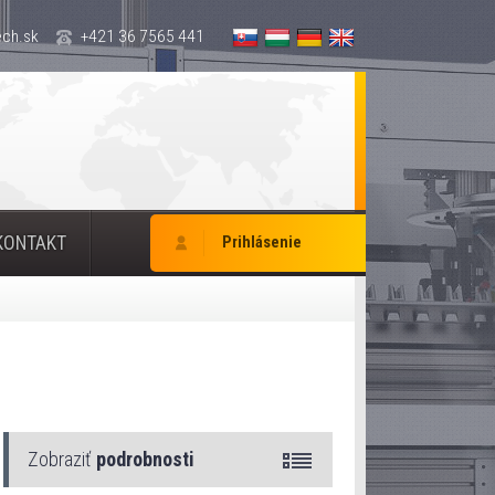
ch.sk
+421 36 7565 441
KONTAKT
Prihlásenie
Zobraziť
podrobnosti