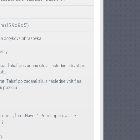
m (15.9 x 8 x 5”)
ná dotyková obrazovka
esty:
ácia: Ťahať po zadanú silu a následne udržať po
dobu
at: Ťahať po zadanú silu a následne vrátiť na
iu pozíciu
roces „Ťah + Návrat“. Počet opakovaní je
ný.
y: