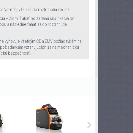
m: Normálny ťah až do roztrhnutia vodiča
cia + Zlom: Ťahať po zadanú silu, fixácia po
obu a následne ťahať až do roztrhnutia
plne vyhovuje všetkým CE a EMV požiadavkám na
ž požiadavkám vzťahujúcich sa na mechanickú
ickú bezpečnosť.