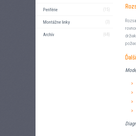
Rozs
Periférie
(15)
Rozsa
Montážne linky
(3)
rovno
Archív
(68)
držiak
požia
Ďalš
Mode
Diagr