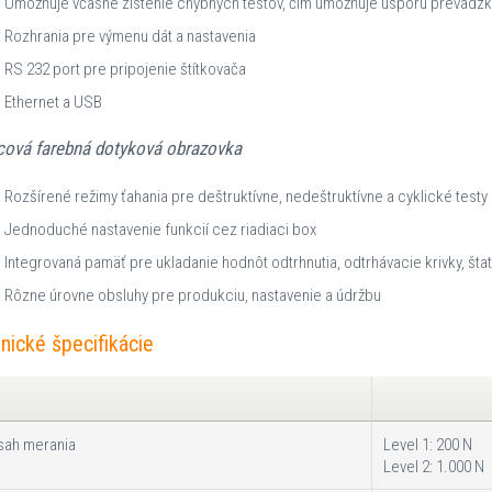
Umožňuje včasné zistenie chybných testov, čím umožňuje úsporu prevádz
Rozhrania pre výmenu dát a nastavenia
RS 232 port pre pripojenie štítkovača
Ethernet a USB
cová farebná dotyková obrazovka
Rozšírené režimy ťahania pre deštruktívne, nedeštruktívne a cyklické testy
Jednoduché nastavenie funkcií cez riadiaci box
Integrovaná pamäť pre ukladanie hodnôt odtrhnutia, odtrhávacie krivky, štati
Rôzne úrovne obsluhy pre produkciu, nastavenie a údržbu
nické špecifikácie
sah merania
Level 1: 200 N
Level 2: 1.000 N