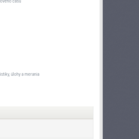
kového času
stiky, úlohy a merania