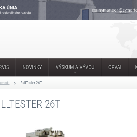
symartech@symarte
RVIS
NOVINKY
VÝSKUM A VÝVOJ
OPVAI
povania
PullTester 26T
LLTESTER 26T