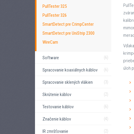
PullT
PullTester 325
zvára
PullTester 326
kalib
SmartDetect pre CrimpCenter
mimor
SmartDetect pre UniStrip 2300
merac
WireCam
Vďaka
krimpo
Software
(6)
prieb
úloh p
Spracovanie koaxiálnych káblov
(6)
Spracovanie sklených vlákien
(3)
Skrútenie káblov
(2)
Testovanie káblov
(6)
Značenie káblov
(4)
IR zmršťovanie
(2)