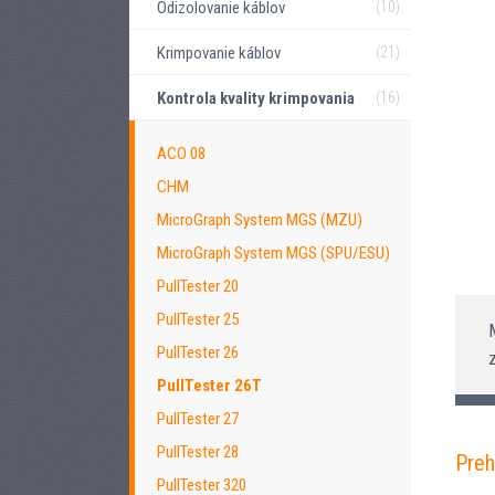
Odizolovanie káblov
(10)
Krimpovanie káblov
(21)
Kontrola kvality krimpovania
(16)
ACO 08
CHM
MicroGraph System MGS (MZU)
MicroGraph System MGS (SPU/ESU)
PullTester 20
PullTester 25
PullTester 26
PullTester 26T
PullTester 27
PullTester 28
Preh
PullTester 320