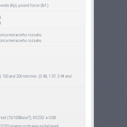
ponds (Kp), pound force (lbf.)
N
N
 konca meracieho rozsahu
 konca meracieho rozsahu
50, 100 and 200 mm/min. (0.98, 1.97, 3.94 and
rnet (10/100BaseT), RS232- a USB
RS232 priame rozhranie na tlačiareň