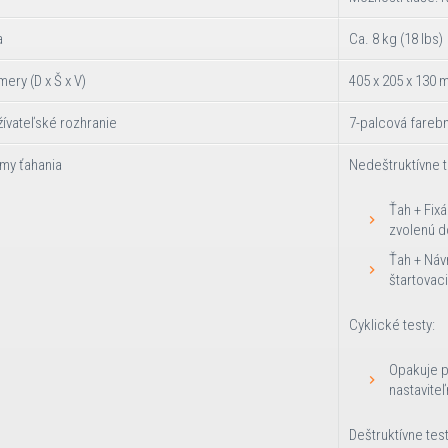
a
Ca. 8 kg (18 lbs)
ery (D x Š x V)
405 x 205 x 130 m
ívateľské rozhranie
7-palcová fareb
my ťahania
Nedeštruktívne t
Ťah + Fix
zvolenú 
Ťah + Návr
štartovac
Cyklické testy:
Opakuje p
nastaviteľ
Deštruktívne test