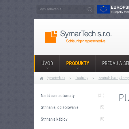
ÚVOD
PRODUKTY
PREDAJ A SE
Symartech.sk
Produkty
Kontrola kvality krim
PU
Narážacie automaty
(21)
Strihanie, odizolovanie
(5)
Strihanie káblov
(5)