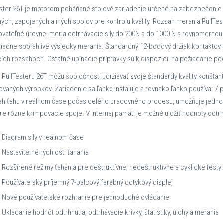
ester 26T je motorom poháňané stolové zariadenie určené na zabezpečenie k
ných, zapojených a iných spojov pre kontrolu kvality. Rozsah merania PullTe
rovateľné úrovne, meria odtrhávacie sily do 200N a do 1000 N s rovnomerno
iadne spoľahlivé výsledky merania. Štandardný 12-bodový držiak kontaktov u
ích rozsahoch. Ostatné upínacie prípravky sú k dispozícii na požiadanie po
 PullTesteru 26T môžu spoločnosti udržiavať svoje štandardy kvality konšt
vaných výrobkov. Zariadenie sa ľahko inštaluje a rovnako ľahko používa: 7-p
eh ťahu v reálnom čase počas celého pracovného procesu, umožňuje jedno
re rôzne krimpovacie spoje. V internej pamäti je možné uložiť hodnoty odtrhnu
Diagram sily v reálnom čase
Nastaviteľné rýchlosti ťahania
Rozšírené režimy ťahania pre deštruktívne, nedeštruktívne a cyklické testy
Používateľský príjemný 7-palcový farebný dotykový displej
Nové používateľské rozhranie pre jednoduché ovládanie
Ukladanie hodnôt odtrhnutia, odtrhávacie krivky, štatistiky, úlohy a merania