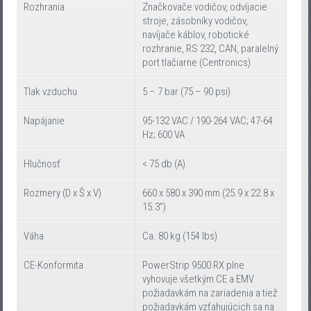
Rozhrania
Značkovače vodičov, odvíjacie
stroje, zásobníky vodičov,
navíjače káblov, robotické
rozhranie, RS 232, CAN, paralelný
port tlačiarne (Centronics)
Tlak vzduchu
5 – 7 bar (75 – 90 psi)
Napájanie
95-132 VAC / 190-264 VAC; 47-64
Hz; 600 VA
Hlučnosť
< 75 db (A)
Rozmery (D x Š x V)
660 x 580 x 390 mm (25.9 x 22.8 x
15.3”)
Váha
Ca. 80 kg (154 lbs)
CE-Konformita
PowerStrip 9500 RX plne
vyhovuje všetkým CE a EMV
požiadavkám na zariadenia a tiež
požiadavkám vzťahujúcich sa na