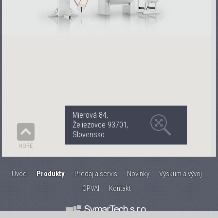
Mierová 84,
Želiezovce 93701,
Slovensko
HORE
Úvod
Produkty
Predaj a servis
Novinky
Výskum a vývoj
OPVAI
Kontakt