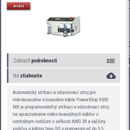
Archív
Zobraziť
podrobnosti
Na
stiahnutie
PowerStrip 9500 RX
Automatický strihací a odizolovací stroj pre
mikrokoaxiálne a koaxiálne káble PowerStrip 9500
MX je programovateľný strihací a odizolovací stroj
na spracovávanie mikro-koaxiálnych káblov s
centrálnym vodičom o veľkosti AWG 38 a väčšiny
vodičov a káblov typu OD s priemerom až do 3,5