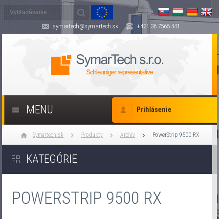
symartech@symartech.sk
+421 36 7565 441
MENU
Prihlásenie
Symartech.sk
Produkty
Archív
PowerStrip 9500 RX
KATEGÓRIE
POWERSTRIP 9500 RX