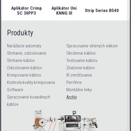
Aplikátor Crimp
Aplikátor Uni
Strip Series B540
Stri
SC 30PP3
KNNG III
Produkty
Narážacie automaty
Spracovanie sklených vlákien
Strihanie, odizolovanie
Skrútenie káblov
Strihanie káblov
Testovanie káblov
Odizolovanie káblov
Značenie káblov
Krimpovanie káblov
IR zmršťovanie
Kontrola kvality krimpovania
Periférie
Software
Montážne linky
Spracovanie koaxiálnych
Archív
káblov