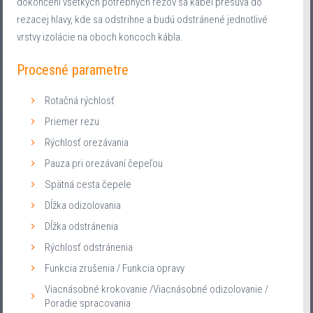
dokončení všetkých potrebných rezov sa kábel presúva do
rezacej hlavy, kde sa odstrihne a budú odstránené jednotlivé
vrstvy izolácie na oboch koncoch kábla.
Procesné parametre
Rotačná rýchlosť
Priemer rezu
Rýchlosť orezávania
Pauza pri orezávaní čepeľou
Spätná cesta čepele
Dĺžka odizolovania
Dĺžka odstránenia
Rýchlosť odstránenia
Funkcia zrušenia / Funkcia opravy
Viacnásobné krokovanie /Viacnásobné odizolovanie /
Poradie spracovania