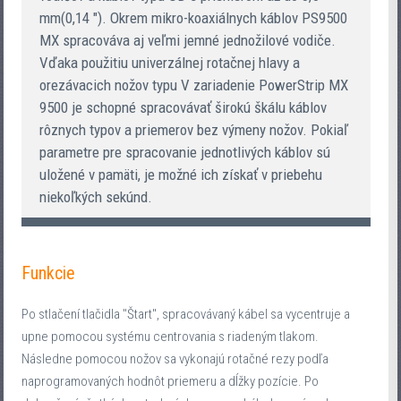
mm(0,14 "). Okrem mikro-koaxiálnych káblov PS9500
MX spracováva aj veľmi jemné jednožilové vodiče.
Vďaka použitiu univerzálnej rotačnej hlavy a
orezávacich nožov typu V zariadenie PowerStrip MX
9500 je schopné spracovávať širokú škálu káblov
rôznych typov a priemerov bez výmeny nožov. Pokiaľ
parametre pre spracovanie jednotlivých káblov sú
uložené v pamäti, je možné ich získať v priebehu
niekoľkých sekúnd.
Funkcie
Po stlačení tlačidla "Štart", spracovávaný kábel sa vycentruje a
upne pomocou systému centrovania s riadeným tlakom.
Následne pomocou nožov sa vykonajú rotačné rezy podľa
naprogramovaných hodnôt priemeru a dĺžky pozície. Po