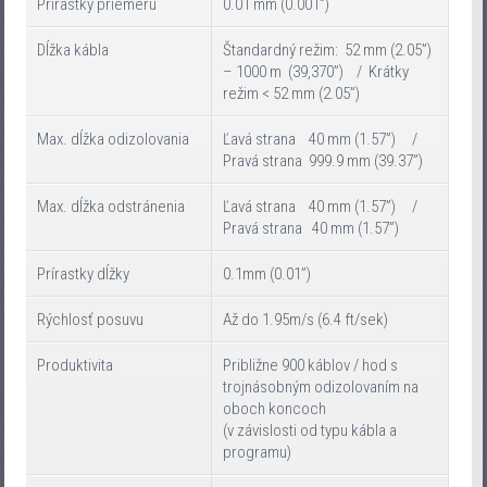
Prírastky priemeru
0.01 mm (0.001”)
Dĺžka kábla
Štandardný režim: 52 mm (2.05”)
– 1000 m (39,370”) / Krátky
režim < 52 mm (2.05”)
Max. dĺžka odizolovania
Ľavá strana 40 mm (1.57”) /
Pravá strana 999.9 mm (39.37”)
Max. dĺžka odstránenia
Ľavá strana 40 mm (1.57”) /
Pravá strana 40 mm (1.57”)
Prírastky dĺžky
0.1mm (0.01”)
Rýchlosť posuvu
Až do 1.95m/s (6.4 ft/sek)
Produktivita
Približne 900 káblov / hod s
trojnásobným odizolovaním na
oboch koncoch
(v závislosti od typu kábla a
programu)