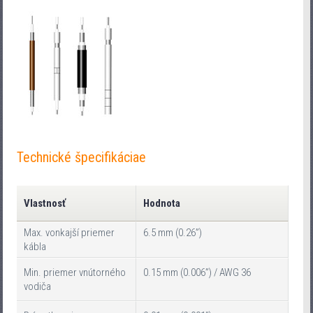
Technické špecifikáciae
Vlastnosť
Hodnota
Max. vonkajší priemer
6.5 mm (0.26”)
kábla
Min. priemer vnútorného
0.15 mm (0.006”) / AWG 36
vodiča