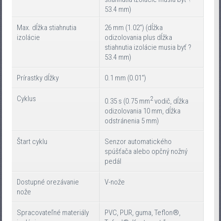
53.4 mm)
Max. dĺžka stiahnutia
26 mm (1.02“) (dĺžka
izolácie
odizolovania plus dĺžka
stiahnutia izolácie musia byť ?
53.4 mm)
Prírastky dĺžky
0.1 mm (0.01“)
Cyklus
2
0.35 s (0.75 mm
vodič, dĺžka
odizolovania 10 mm, dĺžka
odstránenia 5 mm)
Štart cyklu
Senzor automatického
spúšťača alebo opčný nožný
pedál
Dostupné orezávanie
V-nože
nože
Spracovateľné materiály
PVC, PUR, guma, Teflon®,