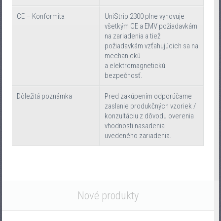
CE – Konformita
UniStrip 2300 plne vyhovuje
všetkým CE a EMV požiadavkám
na zariadenia a tiež
požiadavkám vzťahujúcich sa na
mechanickú
a elektromagnetickú
bezpečnosť.
Dôležitá poznámka
Pred zakúpením odporúčame
zaslanie produkčných vzoriek /
konzultáciu z dôvodu overenia
vhodnosti nasadenia
uvedeného zariadenia.
Nové produkty