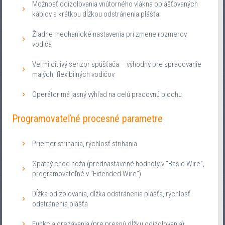
Možnosť odizolovania vnútorného vlákna oplášťovaných
káblov s krátkou dĺžkou odstránenia plášťa
Žiadne mechanické nastavenia pri zmene rozmerov
vodiča
Veľmi citlivý senzor spúšťača – výhodný pre spracovanie
malých, flexibilných vodičov
Operátor má jasný výhľad na celú pracovnú plochu
Programovateľné procesné parametre
Priemer strihania, rýchlosť strihania
Spätný chod noža (prednastavené hodnoty v “Basic Wire”,
programovateľné v “Extended Wire”)
Dĺžka odizolovania, dĺžka odstránenia plášťa, rýchlosť
odstránenia plášťa
Funkcia orezávania (pre presnú dĺžku odizolovania)