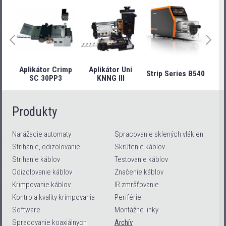
Aplikátor Crimp
Aplikátor Uni
Strip Series B540
Stri
SC 30PP3
KNNG III
Produkty
Narážacie automaty
Spracovanie sklených vlákien
Strihanie, odizolovanie
Skrútenie káblov
Strihanie káblov
Testovanie káblov
Odizolovanie káblov
Značenie káblov
Krimpovanie káblov
IR zmršťovanie
Kontrola kvality krimpovania
Periférie
Software
Montážne linky
Spracovanie koaxiálnych
Archív