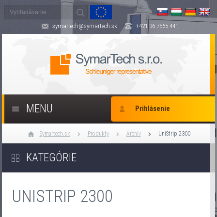
symartech@symartech.sk
+421 36 7565 441
MENU
Prihlásenie
Symartech.sk
Produkty
Archív
UniStrip 2300
KATEGÓRIE
UNISTRIP 2300