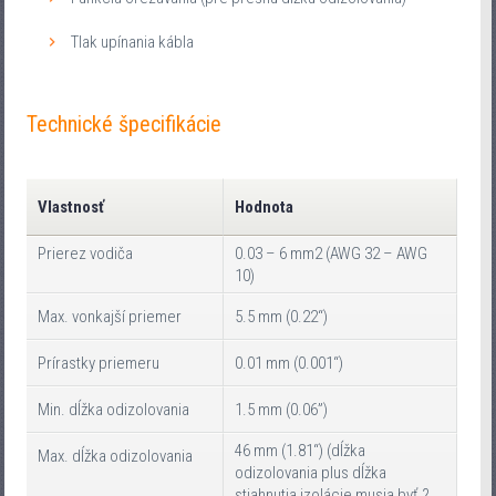
Tlak upínania kábla
Technické špecifikácie
Vlastnosť
Hodnota
Prierez vodiča
0.03 – 6 mm2 (AWG 32 – AWG
10)
Max. vonkajší priemer
5.5 mm (0.22“)
Prírastky priemeru
0.01 mm (0.001“)
Min. dĺžka odizolovania
1.5 mm (0.06”)
46 mm (1.81“) (dĺžka
Max. dĺžka odizolovania
odizolovania plus dĺžka
stiahnutia izolácie musia byť ?