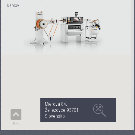
káblov
Mierová 84,
Želiezovce 93701,
Slovensko
HORE