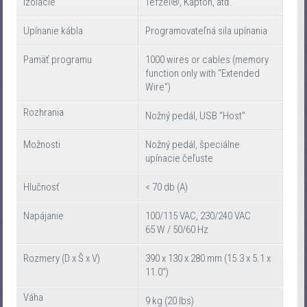
izolácie
Tefzel®, Kapton, atď.
Upínanie kábla
Programovateľná sila upínania
Pamäť programu
1000 wires or cables (memory
function only with “Extended
Wire”)
Rozhrania
Nožný pedál, USB “Host”
Možnosti
Nožný pedál, špeciálne
upínacie čeľuste
Hlučnosť
< 70 db (A)
Napájanie
100/115 VAC, 230/240 VAC
65 W / 50/60 Hz
Rozmery (D x Š x V)
390 x 130 x 280 mm (15.3 x 5.1 x
11.0”)
Váha
9 kg (20 lbs)