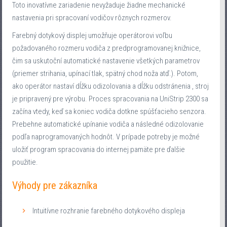
Toto inovatívne zariadenie nevyžaduje žiadne mechanické
nastavenia pri spracovaní vodičov rôznych rozmerov.
Farebný dotykový displej umožňuje operátorovi voľbu
požadovaného rozmeru vodiča z predprogramovanej knižnice,
čim sa uskutoční automatické nastavenie všetkých parametrov
(priemer strihania, upínací tlak, spätný chod noža atď.). Potom,
ako operátor nastaví dĺžku odizolovania a dĺžku odstránenia , stroj
je pripravený pre výrobu. Proces spracovania na UniStrip 2300 sa
začína vtedy, keď sa koniec vodiča dotkne spúšťacieho senzora.
Prebehne automatické upínanie vodiča a následné odizolovanie
podľa naprogramovaných hodnôt. V prípade potreby je možné
uložiť program spracovania do internej pamäte pre ďalšie
použitie.
Výhody pre zákazníka
Intuitívne rozhranie farebného dotykového displeja