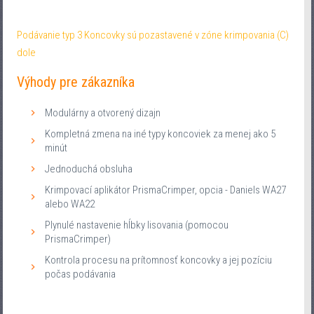
Podávanie typ 3 Koncovky sú pozastavené v zóne krimpovania (C)
dole
Výhody pre zákazníka
Modulárny a otvorený dizajn
Kompletná zmena na iné typy koncoviek za menej ako 5
minút
Jednoduchá obsluha
Krimpovací aplikátor PrismaCrimper, opcia - Daniels WA27
alebo WA22
Plynulé nastavenie hĺbky lisovania (pomocou
PrismaCrimper)
Kontrola procesu na prítomnosť koncovky a jej pozíciu
počas podávania