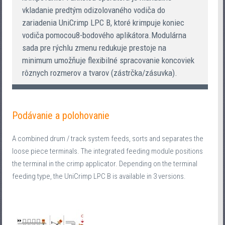
vkladanie predtým odizolovaného vodiča do
zariadenia UniCrimp LPC B, ktoré krimpuje koniec
vodiča pomocou8-bodového aplikátora.Modulárna
sada pre rýchlu zmenu redukuje prestoje na
minimum umožňuje flexibilné spracovanie koncoviek
rôznych rozmerov a tvarov (zástrčka/zásuvka).
Podávanie a polohovanie
A combined drum / track system feeds, sorts and separates the
loose piece terminals. The integrated feeding module positions
the terminal in the crimp applicator. Depending on the terminal
feeding type, the UniCrimp LPC B is available in 3 versions.