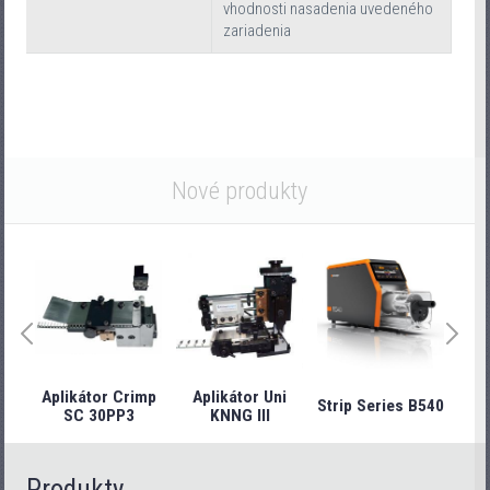
vhodnosti nasadenia uvedeného
zariadenia
Nové produkty
Aplikátor Crimp
Aplikátor Uni
Strip Series B540
Stri
SC 30PP3
KNNG III
Produkty