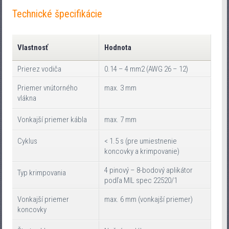
Technické špecifikácie
Vlastnosť
Hodnota
Prierez vodiča
0.14 – 4 mm2 (AWG 26 – 12)
Priemer vnútorného
max. 3 mm
vlákna
Vonkajší priemer kábla
max. 7 mm
Cyklus
< 1.5 s (pre umiestnenie
koncovky a krimpovanie)
4 pinový – 8-bodový aplikátor
Typ krimpovania
podľa MIL spec 22520/1
Vonkajší priemer
max. 6 mm (vonkajší priemer)
koncovky