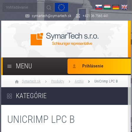
symartech@symartech.sk
+421 36 7565 441
MENU
Prihlásenie
Symartech.sk
Produkty
Archív
UniCrimp LPC B
KATEGÓRIE
UNICRIMP LPC B