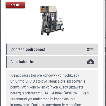
Archív
Zobraziť
podrobnosti
Na
stiahnutie
UniCrimp LPC B
Krimpovací stroj pre koncovky voľnýchkusov
UniCrimp LPC B stolová stanica pre spracovanie
pohyblivých koncoviek voľných kusov (uzavreté
barely) s prierezom 0.14 – 4 mm2 (AWG 26 – 12) s
automatickým umiestnením koncoviek pre
krimpovanie. Funkciou operátora je manuálne