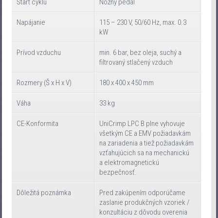
Štart cyklu
Nožný pedál
Napájanie
115 – 230 V, 50/60 Hz, max. 0.3
kW
Prívod vzduchu
min. 6 bar, bez oleja, suchý a
filtrovaný stlačený vzduch
Rozmery (Š x H x V)
180 x 400 x 450 mm
Váha
33 kg
CE-Konformita
UniCrimp LPC B plne vyhovuje
všetkým CE a EMV požiadavkám
na zariadenia a tiež požiadavkám
vzťahujúcich sa na mechanickú
a elektromagnetickú
bezpečnosť.
Dôležitá poznámka
Pred zakúpením odporúčame
zaslanie produkčných vzoriek /
konzultáciu z dôvodu overenia