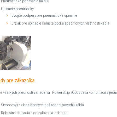
Pneumatické podávanie na pílu
Upínacie prostriedky
Dvojité podpery pre pneumatické upínanie
Držiak pre upínacie čeľuste podľa špecifických vlastností kábla
dy pre zákazníka
tie všetkých predností zariadenia PowerStrip 9500 vďaka kombinácií s jed
Štvorcový rez bez žiadnych poškodení povrchu kábla
Robustná strihacia a odizolovacia jednotka