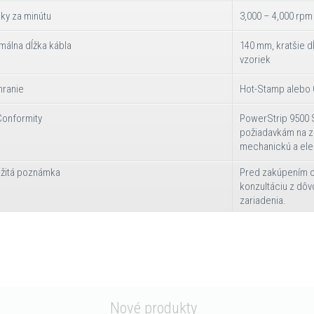
ky za minútu
3,000 – 4,000 rpm
málna dĺžka kábla
140 mm, kratšie dĺ
vzoriek
hranie
Hot-Stamp alebo
Conformity
PowerStrip 9500 
požiadavkám na za
mechanickú a el
ežitá poznámka
Pred zakúpením o
konzultáciu z dô
zariadenia.
Nové produkty