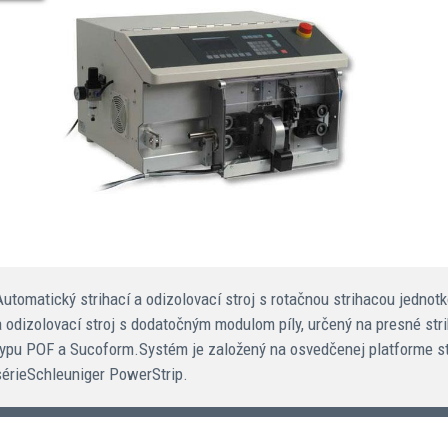
Automatický strihací a odizolovací stroj s rotačnou strihacou jednot
a odizolovací stroj s dodatočným modulom píly, určený na presné str
typu POF a Sucoform.Systém je založený na osvedčenej platforme str
sérieSchleuniger PowerStrip.