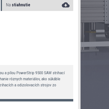
Na
stiahnutie
PowerStrip 9500 SAW
kou a pílou PowerStrip 9500 SAW strihací
ihanie rôznych materiálov, ako súkáble
ihacích a odizolovacích strojov zo