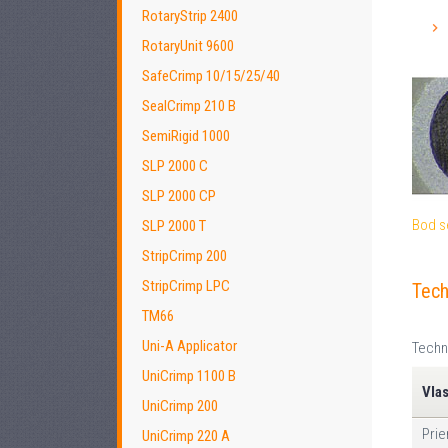
RotaryStrip 2400
RotaryUnit 9600
SafeCrimp 10/15/25/40
SealCrimp 210 B
SemiRigid 1000
SLP 2000 C
SLP 2000 CP
Bod s
SLP 2000 T
StripCrimp 200
StripCrimp LPC
Tech
TM66
Uni-A Applicator
Techn
UniCrimp 1100 B
Vla
UniCrimp 200
Prie
UniCrimp 220 A