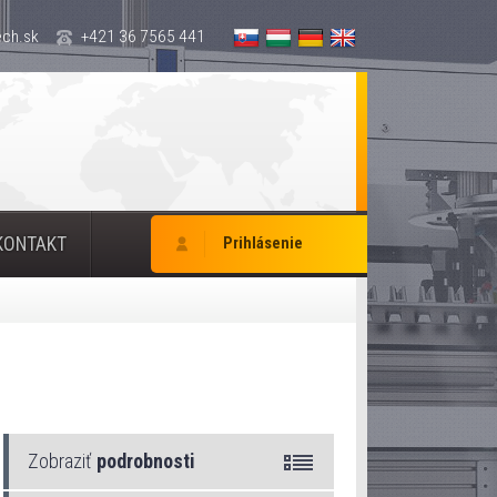
ch.sk
+421 36 7565 441
KONTAKT
Prihlásenie
Zobraziť
podrobnosti