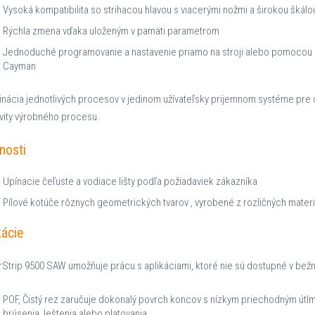
Vysoká kompatibilita so strihacou hlavou s viacerými nožmi a širokou škálo
Rýchla zmena vďaka uloženým v pamäti parametrom
Jednoduché programovanie a nastavenie priamo na stroji alebo pomocou 
Cayman
nácia jednotlivých procesov v jedinom užívateľsky prijemnom systéme pre d
ivity výrobného procesu.
nosti
Upínacie čeľuste a vodiace lišty podľa požiadaviek zákazníka
Pílové kotúče rôznych geometrických tvarov , vyrobené z rozličných materi
kácie
Strip 9500 SAW umožňuje prácu s aplikáciami, ktoré nie sú dostupné v bež
POF, Čistý rez zaručuje dokonalý povrch koncov s nízkym priechodným út
brúsenia, leštenia alebo platovania.