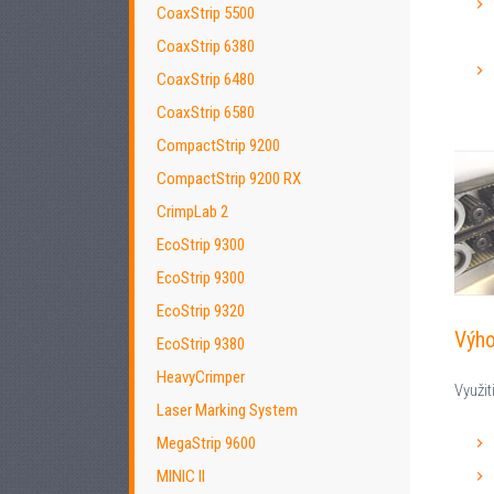
CoaxStrip 5500
CoaxStrip 6380
CoaxStrip 6480
CoaxStrip 6580
CompactStrip 9200
CompactStrip 9200 RX
CrimpLab 2
EcoStrip 9300
EcoStrip 9300
EcoStrip 9320
Výho
EcoStrip 9380
HeavyCrimper
Využi
Laser Marking System
MegaStrip 9600
MINIC II