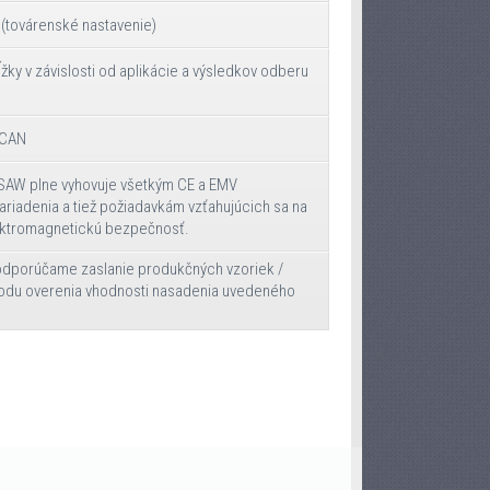
 (továrenské nastavenie)
žky v závislosti od aplikácie a výsledkov odberu
 CAN
SAW plne vyhovuje všetkým CE a EMV
riadenia a tiež požiadavkám vzťahujúcich sa na
ektromagnetickú bezpečnosť.
dporúčame zaslanie produkčných vzoriek /
vodu overenia vhodnosti nasadenia uvedeného