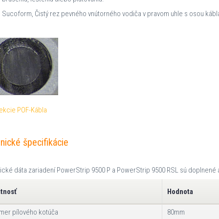
Sucoform, Čistý rez pevného vnútorného vodiča v pravom uhle s osou kábl
ekcie POF-Kábla
nické špecifikácie
ické dáta zariadení PowerStrip 9500 P a PowerStrip 9500 RSL sú doplnené 
stnosť
Hodnota
mer pílového kotúča
80mm