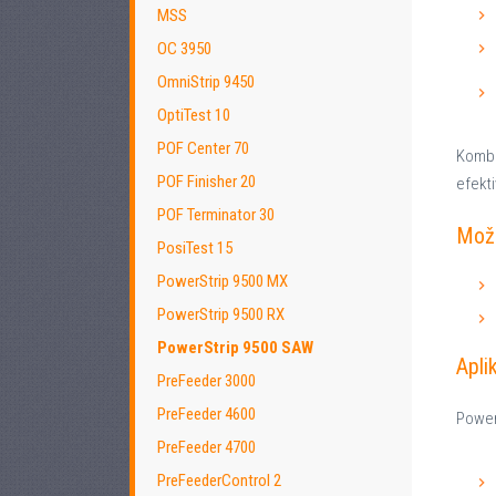
MSS
OC 3950
OmniStrip 9450
OptiTest 10
POF Center 70
Kombi
POF Finisher 20
efekt
POF Terminator 30
Mož
PosiTest 15
PowerStrip 9500 MX
PowerStrip 9500 RX
PowerStrip 9500 SAW
Apli
PreFeeder 3000
PreFeeder 4600
Power
PreFeeder 4700
PreFeederControl 2