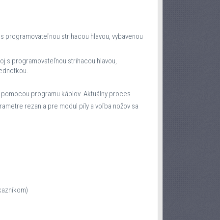
j s programovateľnou strihacou hlavou, vybavenou
oj s programovateľnou strihacou hlavou,
jednotkou.
e pomocou programu káblov. Aktuálny proces
ametre rezania pre modul píly a voľba nožov sa
ákazníkom)