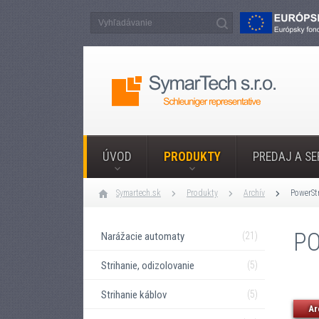
ÚVOD
PRODUKTY
PREDAJ A SE
Symartech.sk
Produkty
Archív
PowerSt
PO
Narážacie automaty
(21)
Strihanie, odizolovanie
(5)
Strihanie káblov
(5)
Ar