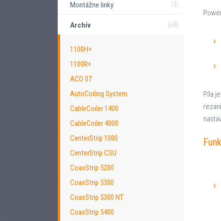
Montážne linky
(3)
Power
Archív
(68)
1100H+
1100R+
ACO 07
AutoCoiling System
Píla 
rezan
CableCoiler 1400
nastav
CableCoiler 4000
CenterStrip 1000
Funk
CenterStrip CSU
CoaxStrip 5200
CoaxStrip 5300
CoaxStrip 5300 NT
CoaxStrip 5400