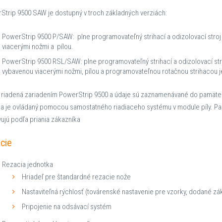
Strip 9500 SAW je dostupný v troch základných verziách:
PowerStrip 9500 P/SAW: plne programovateľný strihací a odizolovací stro
viacerými nožmi a pílou.
PowerStrip 9500 RSL/SAW: plne programovateľný strihací a odizolovací str
vybavenou viacerými nožmi, pílou a programovateľnou rotačnou strihacou 
je riadená zariadením PowerStrip 9500 a údaje sú zaznamenávané do pamät
ia je ovládaný pomocou samostatného riadiaceho systému v module píly. Par
ujú podľa priania zákazníka
cie
Rezacia jednotka
Hriadeľ pre štandardné rezacie nože
Nastaviteľná rýchlosť (továrenské nastavenie pre vzorky, dodané z
Pripojenie na odsávací systém