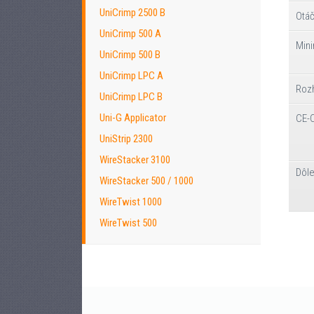
UniCrimp 2500 B
Otáč
UniCrimp 500 A
Mini
UniCrimp 500 B
UniCrimp LPC A
Roz
UniCrimp LPC B
Uni-G Applicator
CE-
UniStrip 2300
WireStacker 3100
Dôl
WireStacker 500 / 1000
WireTwist 1000
WireTwist 500