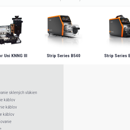
r Uni KNNG III
Strip Series B540
Strip Series B
anie sklených vlákien
ie káblov
nie káblov
e káblov
ťovanie
e