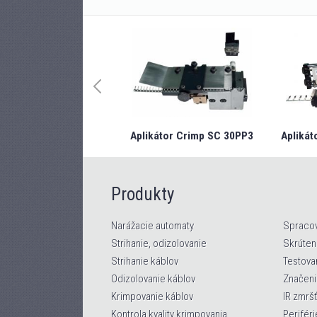
Aplikátor Crimp SC 30PP3
Aplikáto
Produkty
Narážacie automaty
Spracov
Strihanie, odizolovanie
Skrúten
Strihanie káblov
Testova
Odizolovanie káblov
Značeni
Krimpovanie káblov
IR zmrš
Kontrola kvality krimpovania
Periféri