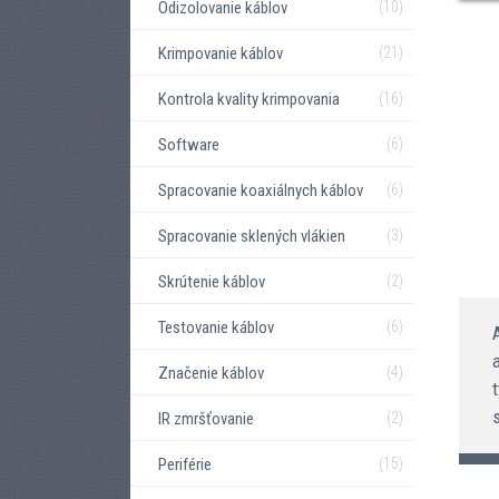
Odizolovanie káblov
(10)
Krimpovanie káblov
(21)
Kontrola kvality krimpovania
(16)
Software
(6)
Spracovanie koaxiálnych káblov
(6)
Spracovanie sklených vlákien
(3)
Skrútenie káblov
(2)
Testovanie káblov
(6)
Značenie káblov
(4)
IR zmršťovanie
(2)
Periférie
(15)