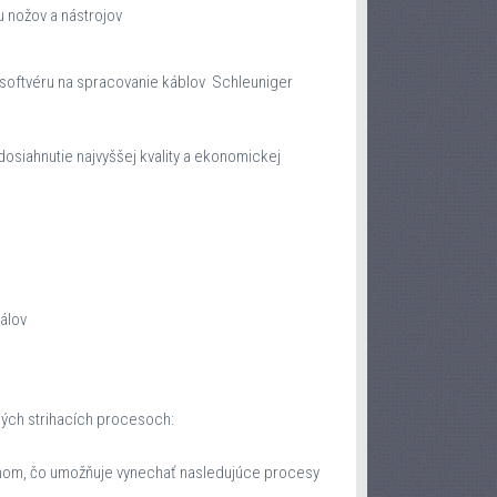
u nožov a nástrojov
softvéru na spracovanie káblov Schleuniger
osiahnutie najvyššej kvality a ekonomickej
álov
ných strihacích procesoch:
lmom, čo umožňuje vynechať nasledujúce procesy