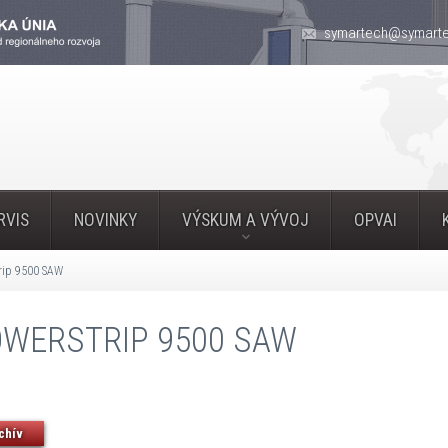
symartech@symarte
RVIS
NOVINKY
VÝSKUM A VÝVOJ
OPVAI
rip 9500 SAW
WERSTRIP 9500 SAW
chív