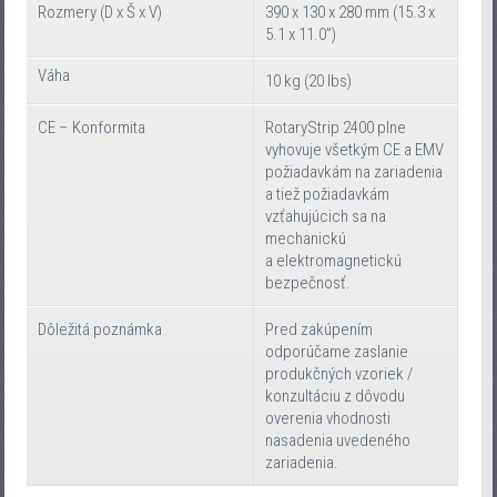
Rozmery (D x Š x V)
390 x 130 x 280 mm (15.3 x
5.1 x 11.0”)
Váha
10 kg (20 lbs)
CE – Konformita
RotaryStrip 2400 plne
vyhovuje všetkým CE a EMV
požiadavkám na zariadenia
a tiež požiadavkám
vzťahujúcich sa na
mechanickú
a elektromagnetickú
bezpečnosť.
Dôležitá poznámka
Pred zakúpením
odporúčame zaslanie
produkčných vzoriek /
konzultáciu z dôvodu
overenia vhodnosti
nasadenia uvedeného
zariadenia.