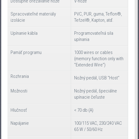
Dostupné orezávanie nože
V-nože
Spracovateľné materiály
PVC, PUR, guma, Teflon®,
izolácie
Tefzel®, Kapton, atď.
Upínanie kábla
Programovateľná sila
upínania
Pamäť programu
1000 wires or cables
(memory function only with
“Extended Wire”)
Rozhrania
Nožný pedál, USB “Host”
Možnosti
Nožný pedál, špeciálne
upínacie čeľuste
Hlučnosť
< 70 db (A)
Napájanie
100/115 VAC, 230/240 VAC
65 W / 50/60 Hz