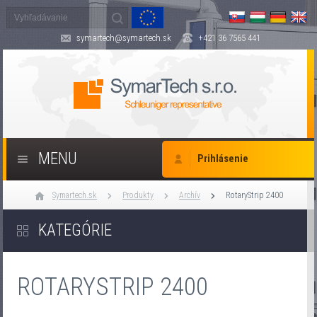
symartech@symartech.sk
+421 36 7565 441
MENU
Prihlásenie
Symartech.sk
Produkty
Archív
RotaryStrip 2400
KATEGÓRIE
ROTARYSTRIP 2400