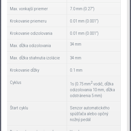
Max. vonkajší priemer
7.0 mm (0.27“)
Krokovanie priemeru
0.01 mm (0.001“)
Krokovanie odizolovania
0.01 mm (0.001“)
34 mm
Max. dĺžka odizolovania
Max. dĺžka stiahnutia izolácie
34 mm
Krokovanie dĺžky
0.1 mm
Cyklus
2
1s (0.75 mm
vodič, dĺžka
odizolovania 10 mm, dĺžka
odstránenia 5 mm)
Štart cyklu
Senzor automatického
spúšťača alebo opčný
nožný pedál