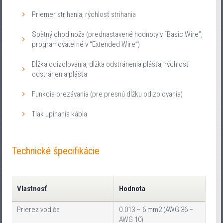
Priemer strihania, rýchlosť strihania
Spätný chod noža (prednastavené hodnoty v “Basic Wire”,
programovateľné v “Extended Wire”)
Dĺžka odizolovania, dĺžka odstránenia plášťa, rýchlosť
odstránenia plášťa
Funkcia orezávania (pre presnú dĺžku odizolovania)
Tlak upínania kábla
Technické špecifikácie
Vlastnosť
Hodnota
Prierez vodiča
0.013 – 6 mm2 (AWG 36 –
AWG 10)