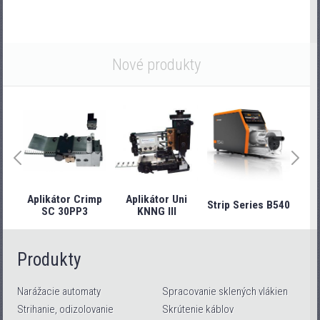
Nové produkty
Aplikátor Crimp
Aplikátor Uni
Strip Series B540
Stri
SC 30PP3
KNNG III
Produkty
Narážacie automaty
Spracovanie sklených vlákien
Strihanie, odizolovanie
Skrútenie káblov